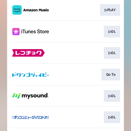
▷PLAY
▷DL
▷DL
Go To
▷DL
▷DL